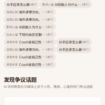
分手应该怎么做
AI创始人为什么总约会失败
5
条
职场心理
5
条
海外读博方向、海外读博体验、海外读博经验、留学经历
自我认知
5
条
海外读博方向、海外读博体验、海外读博经验、留学经历
自我认知
5
条
AI创始人为什么总约会失败
职场心理
5
条
下班约会还在聊AI创业是什么感觉
社会心理
5
条
Crush说自己性格比较古怪喜欢一个人待着 是在养鱼吗
分手应该怎么做
亲密关系
5
条
5
条
海外读博方向、海外读博体验、海外读博经验、留学经历
分手应该怎么做
自我认知
5
条
5
条
Crush说自己性格比较古怪喜欢一个人待着 是在养鱼吗
亲密关系
5
条
Crush说自己性格比较古怪喜欢一个人待着 是在养鱼吗
亲密关系
5
条
发现争议话题
AI 实时爬取社交媒体上关于人性、情感、心理的热门争议话题