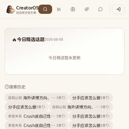
CreatorOS
短视频灵感引擎
🔥
今日精选话题
2026-08-08
今日精选暂未更新
搜索历史
海外读博方向、海外读博体验、海外读博经验、留学经历
分手应该怎么做
自我认知
5
条
5
条
分手应该怎么做
海外读博方向、海外读博体验、海
5
条
自我认知
5
条
Crush说自己性格比较古怪喜欢一个人待着 是在养鱼吗
分手应该怎么做
亲密关系
5
条
5
条
Crush说自己性格比较古怪喜欢一个人待着 是在养鱼吗
分手应该怎么做
亲密关系
5
条
5
条